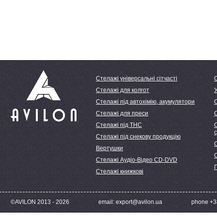
Стелажі універсальні сітчасті
Стелажі для колгот
У
Стелажі під автохімію, акумулятори
Стелажі для преси
Стелажі під ТНС
С
Стелажі під снекову продукцію
С
Вертушки
Стелажі Аудіо-Відео CD-DVD
Стелажі книжкові
©AVILON 2013 - 2026
email: export@avilon.ua
phone +38