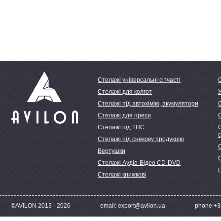
Стелажі універсальні сітчасті
Стелажі для колгот
У
Стелажі під автохімію, акумулятори
Стелажі для преси
Стелажі під ТНС
С
Стелажі під снекову продукцію
С
Вертушки
Стелажі Аудіо-Відео CD-DVD
Стелажі книжкові
©AVILON 2013 - 2026
email: export@avilon.ua
phone +38