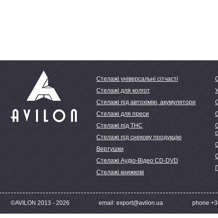
Стелажі універсальні сітчасті
Стелажі для колгот
У
Стелажі під автохімію, акумулятори
Стелажі для преси
Стелажі під ТНС
С
Стелажі під снекову продукцію
С
Вертушки
Стелажі Аудіо-Відео CD-DVD
Стелажі книжкові
©AVILON 2013 - 2026
email: export@avilon.ua
phone +38