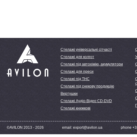
Стелажі універсальні сітчасті
Стелажі для колгот
У
Стелажі під автохімію, акумулятори
Стелажі для преси
Стелажі під ТНС
С
Стелажі під снекову продукцію
С
Вертушки
Стелажі Аудіо-Відео CD-DVD
Стелажі книжкові
©AVILON 2013 - 2026
email: export@avilon.ua
phone +38