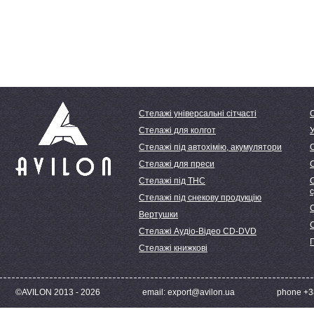
Стелажі універсальні сітчасті
Стелажі для колгот
У
Стелажі під автохімію, акумулятори
Стелажі для преси
Стелажі під ТНС
С
Стелажі під снекову продукцію
С
Вертушки
Стелажі Аудіо-Відео CD-DVD
Стелажі книжкові
©AVILON 2013 - 2026
email: export@avilon.ua
phone +38