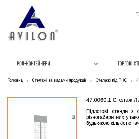
Г
РОЛ-КОНТЕЙНЕРИ
ТОРГОВІ С
Головна
Стелажі за видами продукції
Стелажі під ТНС
4
47.0060.1 Стелаж Л
Підлогові стенди з 
різногабаритних упак
будь-якою кількістю га