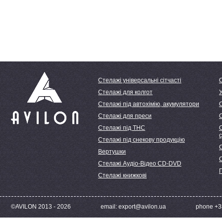
Стелажі універсальні сітчасті
Стелажі для колгот
У
Стелажі під автохімію, акумулятори
Стелажі для преси
Стелажі під ТНС
С
Стелажі під снекову продукцію
С
Вертушки
Стелажі Аудіо-Відео CD-DVD
Стелажі книжкові
©AVILON 2013 - 2026
email: export@avilon.ua
phone +38