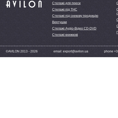
Стелажі для преси
Стелажі під ТНС
С
Стелажі під снекову продукцію
С
Вертушки
Стелажі Аудіо-Відео CD-DVD
Стелажі книжкові
©AVILON 2013 - 2026
email: export@avilon.ua
phone +38