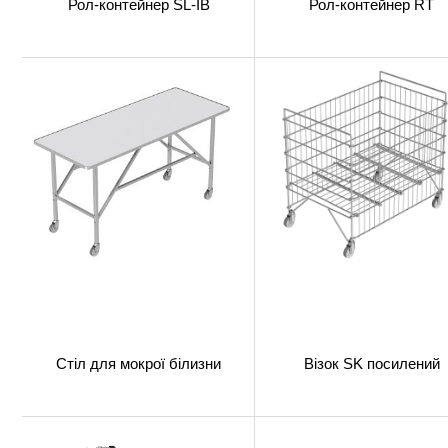
Рол-контейнер SL-IB
Рол-контейнер RT
Стіл для мокрої білизни
Візок SK посилений