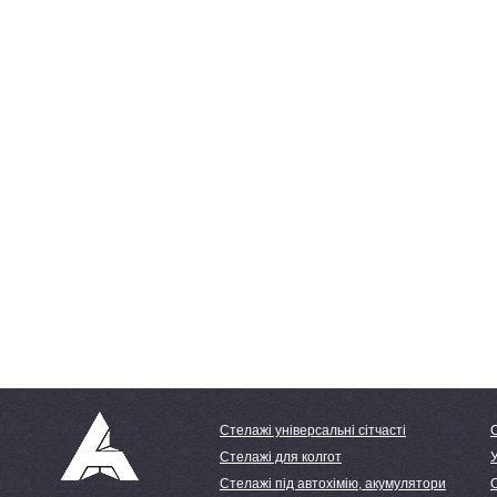
Стелажі універсальні сітчасті
Стелажі для колгот
У
Стелажі під автохімію, акумулятори