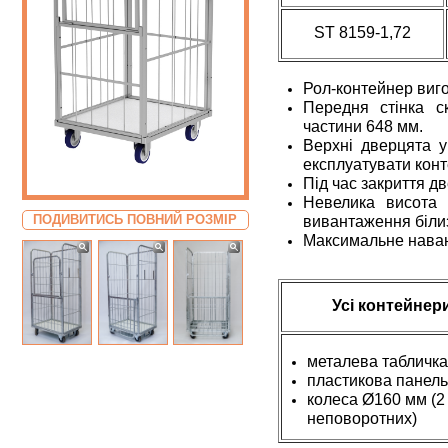
ST 8159-1,72
Рол-контейнер виго
Передня стінка ск
частини 648 мм.
Верхні дверцята у
експлуатувати кон
Під час закриття д
Невелика висота 
ПОДИВИТИСЬ ПОВНИЙ РОЗМІР
вивантаження білиз
Максимальне наван
Усі контейнер
металева табличк
пластикова панель 
колеса Ø160 мм (2 
неповоротних)