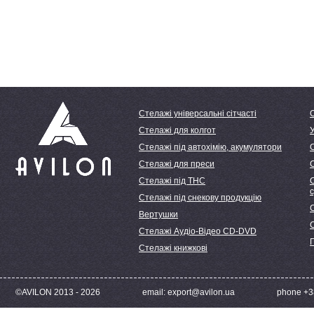
Стелажі універсальні сітчасті
Стелажі для колгот
У
Стелажі під автохімію, акумулятори
Стелажі для преси
Стелажі під ТНС
С
Стелажі під снекову продукцію
С
Вертушки
Стелажі Аудіо-Відео CD-DVD
Стелажі книжкові
©AVILON 2013 - 2026
email: export@avilon.ua
phone +38