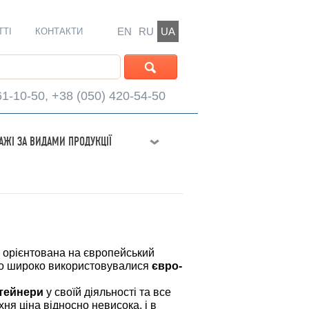
EN
RU
UA
ТТІ
КОНТАКТИ
61-10-50, +38 (050) 420-54-50
АЖІ ЗА ВИДАМИ ПРОДУКЦІЇ
их орієнтована на європейський
вно широко використовувалися
євро-
нтейнери
у своїй діяльності та все
хня ціна відносно невисока, і в