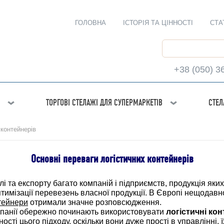
ГОЛОВНА
ІСТОРІЯ ТА ЦІННОСТІ
СТА
+38 (050) 3
ТОРГОВІ СТЕЛАЖІ ДЛЯ СУПЕРМАРКЕТІВ
СТЕЛ
 контейнерів
Основні переваги логістичних контейнерів
лі та експорту багато компаній і підприємств, продукція як
птимізації перевезень власної продукції. В Європі нещода
нтейнери
отримали значне розповсюдження.
омпанії обережно починають використовувати
логістичні ко
ті цього підходу, оскільки вони дуже прості в управлінні, ї