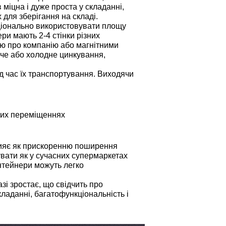
міцна і дуже проста у складанні,
 для зберігання на складі.
ціонально використовувати площу
ри мають 2-4 стінки різних
єю про компанію або магнітними
яче або холодне цинкування,
д час їх транспортування. Виходячи
ьких переміщеннях
прияє як прискоренню поширення
увати як у сучасних супермаркетах
онтейнери можуть легко
азі зростає, що свідчить про
ладанні, багатофункціональність і