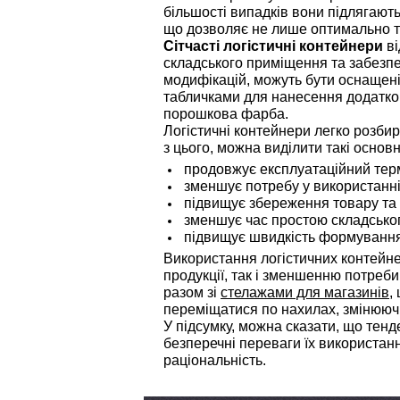
більшості випадків вони підлягають
що дозволяє не лише оптимально тра
Сітчасті логістичні контейнери
ві
складського приміщення та забезпеч
модифікацій, можуть бути оснащен
табличками для нанесення додатков
порошкова фарба.
Логістичні контейнери легко розби
з цього, можна виділити такі осно
продовжує експлуатаційний тер
зменшує потребу у використанн
підвищує збереження товару та 
зменшує час простою складсько
підвищує швидкість формування
Використання логістичних контейне
продукції, так і зменшенню потреби
разом зі
стелажами для магазинів
,
переміщатися по нахилах, змінююч
У підсумку, можна сказати, що тен
безперечні переваги їх використанн
раціональність.