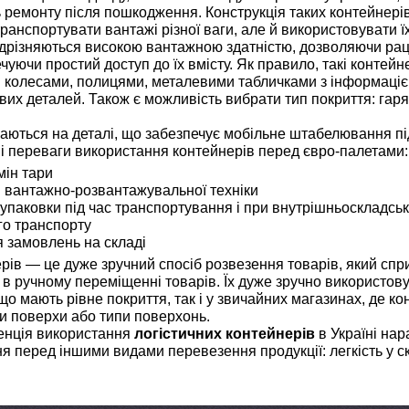
 ремонту після пошкодження. Конструкція таких контейнерів 
нспортувати вантажі різної ваги, але й використовувати їх
дрізняються високою вантажною здатністю, дозволяючи ра
уючи простий доступ до їх вмісту. Як правило, такі контейне
і колесами, полицями, металевими табличками з інформаці
их деталей. Також є можливість вибрати тип покриття: гар
раються на деталі, що забезпечує мобільне штабелювання пі
вні переваги використання контейнерів перед євро-палетами:
мін тари
і вантажно-розвантажувальної техніки
упаковки під час транспортування і при внутрішньоскладс
го транспорту
 замовлень на складі
рів — це дуже зручний спосіб розвезення товарів, який с
 в ручному переміщенні товарів. Їх дуже зручно використов
 що мають рівне покриття, так і у звичайних магазинах, де к
и поверхи або типи поверхонь.
денція використання
логістичних контейнерів
в Україні нар
я перед іншими видами перевезення продукції: легкість у ск